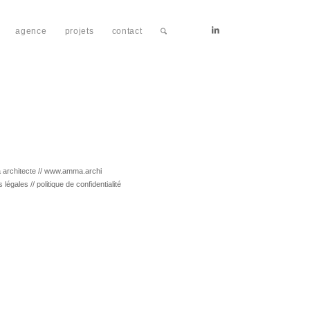
agence
projets
contact
architecte //
www.amma.archi
s légales
//
politique de confidentialité