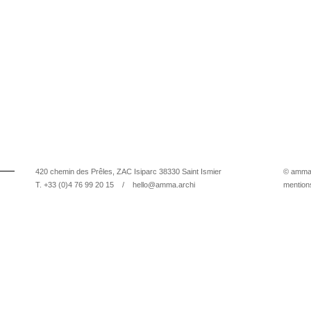
420 chemin des Prêles, ZAC Isiparc 38330 Saint Ismier
© amma 
T. +33 (0)4 76 99 20 15 /
hello@amma.archi
mention