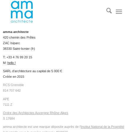
amma architecte
420 chemin des Prêles
ZAC Isiparc
38330 Saint-Ismier (fr)
T: +33 4 76 99 20 15
M:
hello !
SARL d’architecture au capital de 5 000 €
Créée en 2015
RCS Grenoble
814 707 642
APE
7111 Z
Ordre des Architectes Auvergne Rhône-Alpes
S 17684
amma architecte est une marque déposée auprès de l’
Institut National de la Propriété