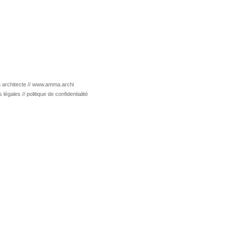
architecte //
www.amma.archi
s légales
//
politique de confidentialité