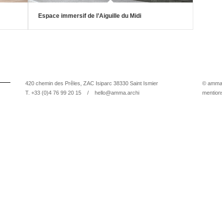
Espace immersif de l’Aiguille du Midi
420 chemin des Prêles, ZAC Isiparc 38330 Saint Ismier
© amma 
T. +33 (0)4 76 99 20 15 /
hello@amma.archi
mention