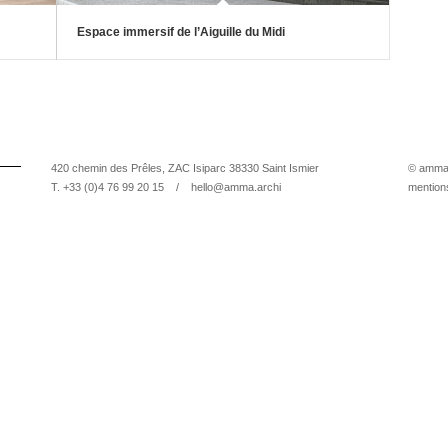
Espace immersif de l’Aiguille du Midi
420 chemin des Prêles, ZAC Isiparc 38330 Saint Ismier
© amma 
T. +33 (0)4 76 99 20 15 /
hello@amma.archi
mention