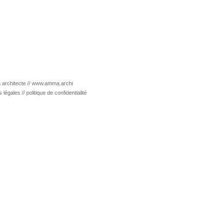
architecte //
www.amma.archi
s légales
//
politique de confidentialité