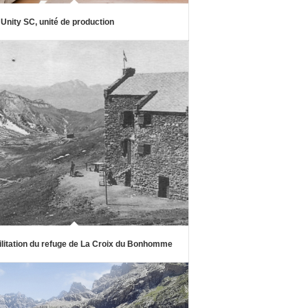
Unity SC, unité de production
litation du refuge de La Croix du Bonhomme